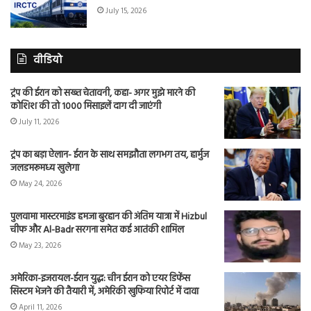
July 15, 2026
वीडियो
ट्रंप की ईरान को सख्त चेतावनी, कहा- अगर मुझे मारने की
कोशिश की तो 1000 मिसाइलें दाग दी जाएंगी
July 11, 2026
ट्रंप का बड़ा ऐलान- ईरान के साथ समझौता लगभग तय, हार्मुज
जलडमरूमध्य खुलेगा
May 24, 2026
पुलवामा मास्टरमाइंड हमजा बुरहान की अंतिम यात्रा में Hizbul
चीफ और Al-Badr सरगना समेत कई आतंकी शामिल
May 23, 2026
अमेरिका-इजरायल-ईरान युद्ध: चीन ईरान को एयर डिफेंस
सिस्टम भेजने की तैयारी में, अमेरिकी खुफिया रिपोर्ट में दावा
April 11, 2026