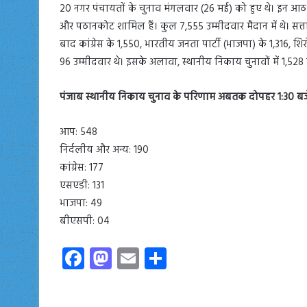
20 नगर पंचायतों के चुनाव मंगलवार (26 मई) को हुए थे। इन आठ
और पठानकोट शामिल हैं। कुल 7,555 उम्मीदवार मैदान में थे। सत्
बाद कांग्रेस के 1,550, भारतीय जनता पार्टी (भाजपा) के 1,316
96 उम्मीदवार थे। इसके अलावा, स्थानीय निकाय चुनावों में 1,528 
पंजाब स्थानीय निकाय चुनाव के परिणाम अबतक दोपहर 1:30 ब
आप: 548
निर्दलीय और अन्य: 190
कांग्रेस: ​​177
एसएडी: 131
भाजपा: 49
बीएसपी: 04
Fa
M
E
S
ce
as
m
ha
b
to
ail
re