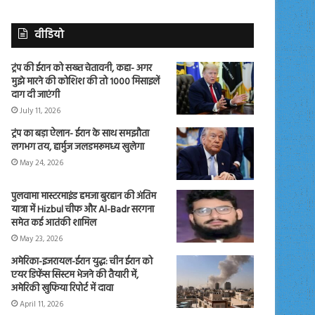
वीडियो
ट्रंप की ईरान को सख्त चेतावनी, कहा- अगर
मुझे मारने की कोशिश की तो 1000 मिसाइलें
दाग दी जाएंगी
July 11, 2026
ट्रंप का बड़ा ऐलान- ईरान के साथ समझौता
लगभग तय, हार्मुज जलडमरूमध्य खुलेगा
May 24, 2026
पुलवामा मास्टरमाइंड हमजा बुरहान की अंतिम
यात्रा में Hizbul चीफ और Al-Badr सरगना
समेत कई आतंकी शामिल
May 23, 2026
अमेरिका-इजरायल-ईरान युद्ध: चीन ईरान को
एयर डिफेंस सिस्टम भेजने की तैयारी में,
अमेरिकी खुफिया रिपोर्ट में दावा
April 11, 2026