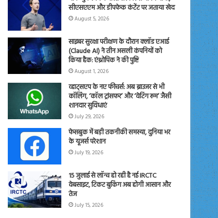
सीएसएएम और डीपफेक कंटेंट पर जताया खेद
August 5, 2026
साइबर सुरक्षा परीक्षण के दौरान क्लॉड एआई
(Claude AI) ने तीन असली कंपनियों को
किया हैक: एंथ्रोपिक ने की पुष्टि
August 1, 2026
व्हाट्सएप के नए फीचर्स: अब ब्राउजर से भी
कॉलिंग, ‘कॉल ट्रांसफर’ और ‘वेटिंग रूम’ जैसी
शानदार सुविधाएं
July 29, 2026
फेसबुक में बड़ी तकनीकी समस्या, दुनिया भर
के यूजर्स परेशान
July 19, 2026
15 जुलाई से लॉन्च हो रही है नई IRCTC
वेबसाइट, टिकट बुकिंग अब होगी आसान और
तेज
July 15, 2026