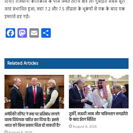
दिया। राजधानी काराकास के पास स्थित तटीय क्षेत्र ला गुआइरा सबसे बुरी
तरह प्रभावित हुआ, जहां 7.2 और 7.5 तीव्रता के भूकंपों से एक के बाद एक
इमारतें ढह गईं।
Fa
M
E
S
ce
as
m
ha
b
to
ail
re
o
d
Related Articles
ok
o
n
तुर्की, सऊदी अरब और पाकिस्तान समझौते
अमेरिकी सीनेट ने रूस पर प्रतिबंध लगाने
के बाद ईरान चिंतित
वाला विधेयक पारित कर दिया है। इससे
भारत को किस प्रकार चिंता हो सकती है?
August 8, 2026
August 8, 2026