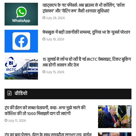
व्हाट्सएप के नए फीचर्स: अब ब्राउजर से भी कॉलिंग, ‘कॉल
ट्रांसफर’ और ‘वेटिंग रूम’ जैसी शानदार सुविधाएं
July 29, 2026
फेसबुक में बड़ी तकनीकी समस्या, दुनिया भर के यूजर्स परेशान
July 19, 2026
15 जुलाई से लॉन्च हो रही है नई IRCTC वेबसाइट, टिकट बुकिंग
अब होगी आसान और तेज
July 15, 2026
वीडियो
ट्रंप की ईरान को सख्त चेतावनी, कहा- अगर मुझे मारने की
कोशिश की तो 1000 मिसाइलें दाग दी जाएंगी
July 11, 2026
ट्रंप का बड़ा ऐलान- ईरान के साथ समझौता लगभग तय, हार्मुज