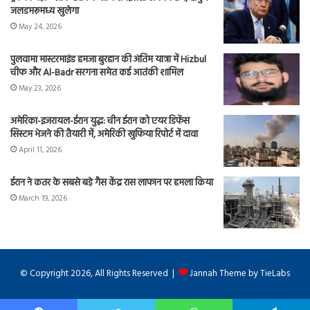
जलडमरूमध्य खुलेगा
May 24, 2026
पुलवामा मास्टरमाइंड हमजा बुरहान की अंतिम यात्रा में Hizbul
चीफ और Al-Badr सरगना समेत कई आतंकी शामिल
May 23, 2026
अमेरिका-इजरायल-ईरान युद्ध: चीन ईरान को एयर डिफेंस
सिस्टम भेजने की तैयारी में, अमेरिकी खुफिया रिपोर्ट में दावा
April 11, 2026
ईरान ने कतर के सबसे बड़े गैस केंद्र रास लाफान पर हमला किया
March 19, 2026
© Copyright 2026, All Rights Reserved |
Jannah Theme by TieLabs