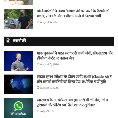
बॉम्बे हाईकोर्ट ने तरुण तेजपाल की बरी करने के फैसले को
पलटा, 2013 के यौन उत्पीड़न मामले में ठहराया दोषी
August 6, 2026
तकनीकी
मार्क जुकरबर्ग ने भारत सरकार से माफी मांगी, सीएसएएम और
डीपफेक कंटेंट पर जताया खेद
August 5, 2026
साइबर सुरक्षा परीक्षण के दौरान क्लॉड एआई (Claude AI) ने
तीन असली कंपनियों को किया हैक: एंथ्रोपिक ने की पुष्टि
August 1, 2026
व्हाट्सएप के नए फीचर्स: अब ब्राउजर से भी कॉलिंग, ‘कॉल
ट्रांसफर’ और ‘वेटिंग रूम’ जैसी शानदार सुविधाएं
July 29, 2026