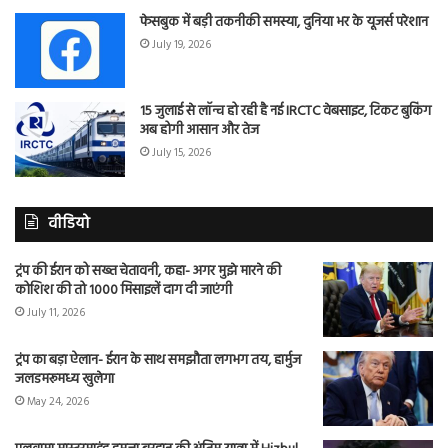
फेसबुक में बड़ी तकनीकी समस्या, दुनिया भर के यूजर्स परेशान
July 19, 2026
15 जुलाई से लॉन्च हो रही है नई IRCTC वेबसाइट, टिकट बुकिंग
अब होगी आसान और तेज
July 15, 2026
वीडियो
ट्रंप की ईरान को सख्त चेतावनी, कहा- अगर मुझे मारने की
कोशिश की तो 1000 मिसाइलें दाग दी जाएंगी
July 11, 2026
ट्रंप का बड़ा ऐलान- ईरान के साथ समझौता लगभग तय, हार्मुज
जलडमरूमध्य खुलेगा
May 24, 2026