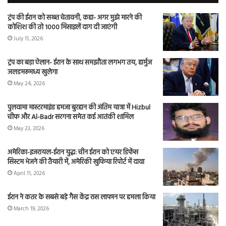
ट्रंप की ईरान को सख्त चेतावनी, कहा- अगर मुझे मारने की
कोशिश की तो 1000 मिसाइलें दाग दी जाएंगी
July 11, 2026
ट्रंप का बड़ा ऐलान- ईरान के साथ समझौता लगभग तय, हार्मुज
जलडमरूमध्य खुलेगा
May 24, 2026
पुलवामा मास्टरमाइंड हमजा बुरहान की अंतिम यात्रा में Hizbul
चीफ और Al-Badr सरगना समेत कई आतंकी शामिल
May 23, 2026
अमेरिका-इजरायल-ईरान युद्ध: चीन ईरान को एयर डिफेंस
सिस्टम भेजने की तैयारी में, अमेरिकी खुफिया रिपोर्ट में दावा
April 11, 2026
ईरान ने कतर के सबसे बड़े गैस केंद्र रास लाफान पर हमला किया
March 19, 2026