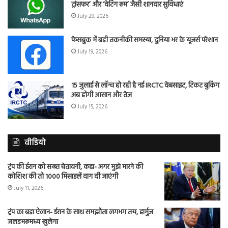
ट्रांसफर’ और ‘वेटिंग रूम’ जैसी शानदार सुविधाएं
July 29, 2026
फेसबुक में बड़ी तकनीकी समस्या, दुनिया भर के यूजर्स परेशान
July 19, 2026
15 जुलाई से लॉन्च हो रही है नई IRCTC वेबसाइट, टिकट बुकिंग
अब होगी आसान और तेज
July 15, 2026
वीडियो
ट्रंप की ईरान को सख्त चेतावनी, कहा- अगर मुझे मारने की
कोशिश की तो 1000 मिसाइलें दाग दी जाएंगी
July 11, 2026
ट्रंप का बड़ा ऐलान- ईरान के साथ समझौता लगभग तय, हार्मुज
जलडमरूमध्य खुलेगा