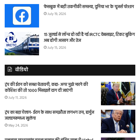
फेसबुक में बड़ी तकनीकी समस्या, दुनिया भर के यूजर्स परेशान
July 19, 2026
15 जुलाई से लॉन्च हो रही है नई IRCTC वेबसाइट, टिकट बुकिंग
अब होगी आसान और तेज
July 15, 2026
वीडियो
ट्रंप की ईरान को सख्त चेतावनी, कहा- अगर मुझे मारने की
कोशिश की तो 1000 मिसाइलें दाग दी जाएंगी
July 11, 2026
ट्रंप का बड़ा ऐलान- ईरान के साथ समझौता लगभग तय, हार्मुज
जलडमरूमध्य खुलेगा
May 24, 2026