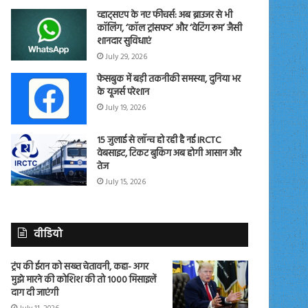
व्हाट्सएप के नए फीचर्स: अब ब्राउजर से भी
कॉलिंग, ‘कॉल ट्रांसफर’ और ‘वेटिंग रूम’ जैसी
शानदार सुविधाएं
July 29, 2026
फेसबुक में बड़ी तकनीकी समस्या, दुनिया भर
के यूजर्स परेशान
July 19, 2026
15 जुलाई से लॉन्च हो रही है नई IRCTC
वेबसाइट, टिकट बुकिंग अब होगी आसान और
तेज
July 15, 2026
वीडियो
ट्रंप की ईरान को सख्त चेतावनी, कहा- अगर
मुझे मारने की कोशिश की तो 1000 मिसाइलें
दाग दी जाएंगी