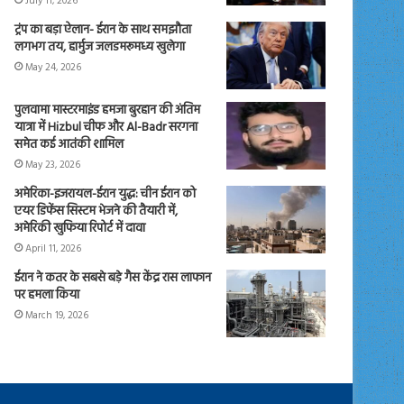
July 11, 2026
ट्रंप का बड़ा ऐलान- ईरान के साथ समझौता
लगभग तय, हार्मुज जलडमरूमध्य खुलेगा
May 24, 2026
पुलवामा मास्टरमाइंड हमजा बुरहान की अंतिम
यात्रा में Hizbul चीफ और Al-Badr सरगना
समेत कई आतंकी शामिल
May 23, 2026
अमेरिका-इजरायल-ईरान युद्ध: चीन ईरान को
एयर डिफेंस सिस्टम भेजने की तैयारी में,
अमेरिकी खुफिया रिपोर्ट में दावा
April 11, 2026
ईरान ने कतर के सबसे बड़े गैस केंद्र रास लाफान
पर हमला किया
March 19, 2026