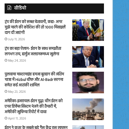
वीडियो
ट्रंप की ईरान को सख्त चेतावनी, कहा- अगर
मुझे मारने की कोशिश की तो 1000 मिसाइलें
दाग दी जाएंगी
July 11, 2026
ट्रंप का बड़ा ऐलान- ईरान के साथ समझौता
लगभग तय, हार्मुज जलडमरूमध्य खुलेगा
May 24, 2026
पुलवामा मास्टरमाइंड हमजा बुरहान की अंतिम
यात्रा में Hizbul चीफ और Al-Badr सरगना
समेत कई आतंकी शामिल
May 23, 2026
अमेरिका-इजरायल-ईरान युद्ध: चीन ईरान को
एयर डिफेंस सिस्टम भेजने की तैयारी में,
अमेरिकी खुफिया रिपोर्ट में दावा
April 11, 2026
ईरान ने कतर के सबसे बड़े गैस केंद्र रास लाफान