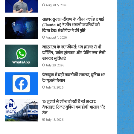
August 5, 2026
साइबर सुरक्षा परीक्षण के दौरान क्लॉड एआई
(Claude AI) ने तीन असली कंपनियों को
किया हैक: एंथ्रोपिक ने की पुष्टि
August 1, 2026
व्हाट्सएप के नए फीचर्स: अब ब्राउजर से भी
कॉलिंग, ‘कॉल ट्रांसफर’ और ‘वेटिंग रूम’ जैसी
शानदार सुविधाएं
July 29, 2026
फेसबुक में बड़ी तकनीकी समस्या, दुनिया भर
के यूजर्स परेशान
July 19, 2026
15 जुलाई से लॉन्च हो रही है नई IRCTC
वेबसाइट, टिकट बुकिंग अब होगी आसान और
तेज
July 15, 2026