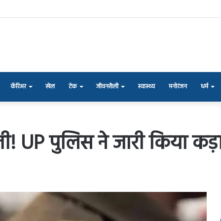
कॅरिअर
खेल
टेक
जीवनशैली
स्वास्थ्य
मनोरंजन
धर्म
ख्ती! UP पुलिस ने जारी किया कड