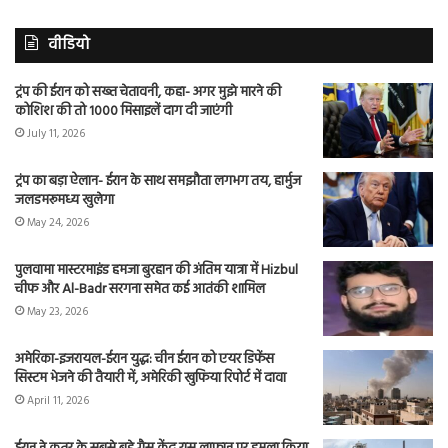
वीडियो
ट्रंप की ईरान को सख्त चेतावनी, कहा- अगर मुझे मारने की
कोशिश की तो 1000 मिसाइलें दाग दी जाएंगी
July 11, 2026
ट्रंप का बड़ा ऐलान- ईरान के साथ समझौता लगभग तय, हार्मुज
जलडमरूमध्य खुलेगा
May 24, 2026
पुलवामा मास्टरमाइंड हमजा बुरहान की अंतिम यात्रा में Hizbul
चीफ और Al-Badr सरगना समेत कई आतंकी शामिल
May 23, 2026
अमेरिका-इजरायल-ईरान युद्ध: चीन ईरान को एयर डिफेंस
सिस्टम भेजने की तैयारी में, अमेरिकी खुफिया रिपोर्ट में दावा
April 11, 2026