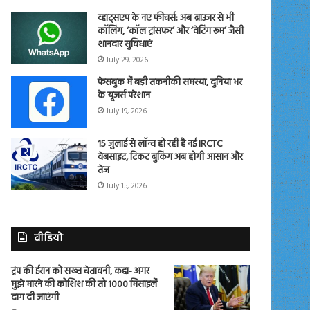
व्हाट्सएप के नए फीचर्स: अब ब्राउजर से भी
कॉलिंग, ‘कॉल ट्रांसफर’ और ‘वेटिंग रूम’ जैसी
शानदार सुविधाएं
July 29, 2026
फेसबुक में बड़ी तकनीकी समस्या, दुनिया भर
के यूजर्स परेशान
July 19, 2026
15 जुलाई से लॉन्च हो रही है नई IRCTC
वेबसाइट, टिकट बुकिंग अब होगी आसान और
तेज
July 15, 2026
वीडियो
ट्रंप की ईरान को सख्त चेतावनी, कहा- अगर
मुझे मारने की कोशिश की तो 1000 मिसाइलें
दाग दी जाएंगी