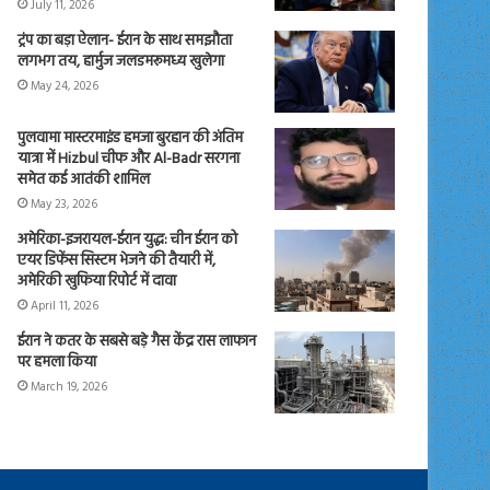
July 11, 2026
ट्रंप का बड़ा ऐलान- ईरान के साथ समझौता
लगभग तय, हार्मुज जलडमरूमध्य खुलेगा
May 24, 2026
पुलवामा मास्टरमाइंड हमजा बुरहान की अंतिम
यात्रा में Hizbul चीफ और Al-Badr सरगना
समेत कई आतंकी शामिल
May 23, 2026
अमेरिका-इजरायल-ईरान युद्ध: चीन ईरान को
एयर डिफेंस सिस्टम भेजने की तैयारी में,
अमेरिकी खुफिया रिपोर्ट में दावा
April 11, 2026
ईरान ने कतर के सबसे बड़े गैस केंद्र रास लाफान
पर हमला किया
March 19, 2026