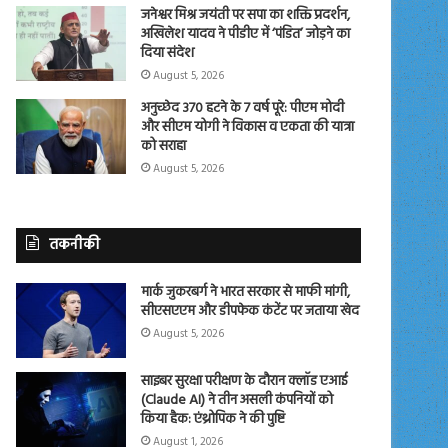
जनेश्वर मिश्र जयंती पर सपा का शक्ति प्रदर्शन,
अखिलेश यादव ने पीडीए में ‘पंडित’ जोड़ने का
दिया संदेश
August 5, 2026
अनुच्छेद 370 हटने के 7 वर्ष पूरे: पीएम मोदी
और सीएम योगी ने विकास व एकता की यात्रा
को सराहा
August 5, 2026
तकनीकी
मार्क जुकरबर्ग ने भारत सरकार से माफी मांगी,
सीएसएएम और डीपफेक कंटेंट पर जताया खेद
August 5, 2026
साइबर सुरक्षा परीक्षण के दौरान क्लॉड एआई
(Claude AI) ने तीन असली कंपनियों को
किया हैक: एंथ्रोपिक ने की पुष्टि
August 1, 2026