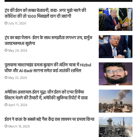
ट्रंप की ईरान को सख्त चेतावनी, कहा- अगर मुझे मारने की
कोशिश की तो 1000 मिसाइलें दाग दी जाएंगी
July 11, 2026
ट्रंप का बड़ा ऐलान- ईरान के साथ समझौता लगभग तय, हार्मुज
जलडमरूमध्य खुलेगा
May 24, 2026
पुलवामा मास्टरमाइंड हमजा बुरहान की अंतिम यात्रा में Hizbul
चीफ और Al-Badr सरगना समेत कई आतंकी शामिल
May 23, 2026
अमेरिका-इजरायल-ईरान युद्ध: चीन ईरान को एयर डिफेंस
सिस्टम भेजने की तैयारी में, अमेरिकी खुफिया रिपोर्ट में दावा
April 11, 2026
ईरान ने कतर के सबसे बड़े गैस केंद्र रास लाफान पर हमला किया
March 19, 2026