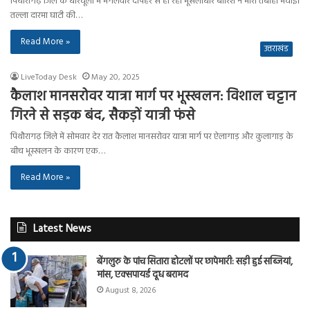
पिथौरागढ़ जिले के धारचूला में मंगलवार दोपहर से हो रही मूसलाधार बारिश ने भारी तबाही मचाई।
तल्ला दारमा घाटी की…
Read More »
उत्तराखंड
LiveToday Desk
May 20, 2025
कैलाश मानसरोवर यात्रा मार्ग पर भूस्खलन: विशाल चट्टान
गिरने से सड़क बंद, सैकड़ों यात्री फंसे
पिथौरागढ़ जिले में सोमवार देर रात कैलाश मानसरोवर यात्रा मार्ग पर ऐलागाड़ और कुलागाड़ के
बीच भूस्खलन के कारण एक…
Read More »
Latest News
बेंगलुरु के पांच सितारा होटलों पर छापेमारी: सड़ी हुई सब्जियां,
मांस, एक्सपायर्ड दूध बरामद
August 8, 2026