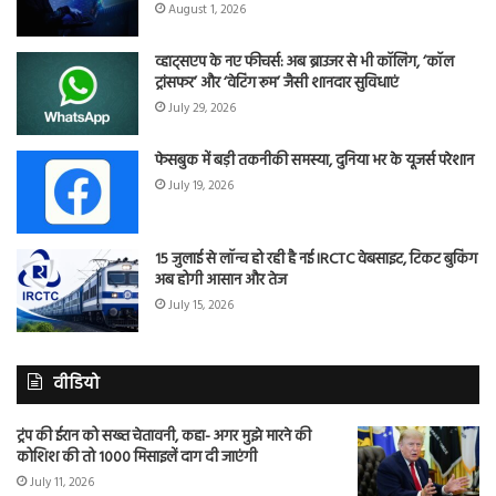
August 1, 2026
व्हाट्सएप के नए फीचर्स: अब ब्राउजर से भी कॉलिंग, ‘कॉल
ट्रांसफर’ और ‘वेटिंग रूम’ जैसी शानदार सुविधाएं
July 29, 2026
फेसबुक में बड़ी तकनीकी समस्या, दुनिया भर के यूजर्स परेशान
July 19, 2026
15 जुलाई से लॉन्च हो रही है नई IRCTC वेबसाइट, टिकट बुकिंग
अब होगी आसान और तेज
July 15, 2026
वीडियो
ट्रंप की ईरान को सख्त चेतावनी, कहा- अगर मुझे मारने की
कोशिश की तो 1000 मिसाइलें दाग दी जाएंगी
July 11, 2026