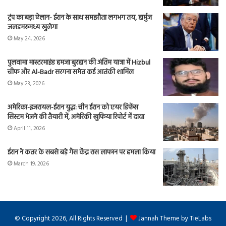
ट्रंप का बड़ा ऐलान- ईरान के साथ समझौता लगभग तय, हार्मुज
जलडमरूमध्य खुलेगा
May 24, 2026
पुलवामा मास्टरमाइंड हमजा बुरहान की अंतिम यात्रा में Hizbul
चीफ और Al-Badr सरगना समेत कई आतंकी शामिल
May 23, 2026
अमेरिका-इजरायल-ईरान युद्ध: चीन ईरान को एयर डिफेंस
सिस्टम भेजने की तैयारी में, अमेरिकी खुफिया रिपोर्ट में दावा
April 11, 2026
ईरान ने कतर के सबसे बड़े गैस केंद्र रास लाफान पर हमला किया
March 19, 2026
© Copyright 2026, All Rights Reserved |
Jannah Theme by TieLabs