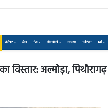
कॅरिअर
खेल
टेक
जीवनशैली
स्वास्थ्य
मनोरंजन
धर्म
का विस्तार: अल्मोड़ा, पिथौरागढ़ 