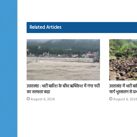
b
to
ail
re
o
d
ok
o
Related Articles
n
उत्तराखंड : भारी बारिश के बीच ऋषिकेश में गंगा नदी
उत्तराखंड में भारी ब
का जलस्तर बढ़ा
मार्ग भूस्खलन से प्
August 6, 2026
August 6, 202