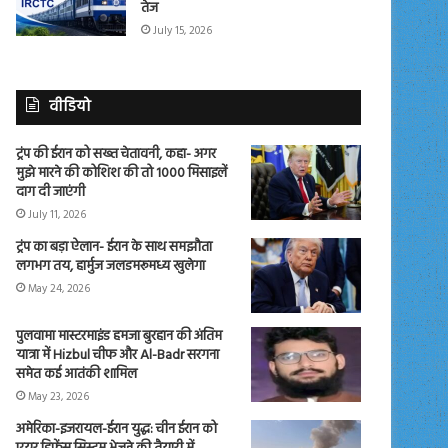
तेज
July 15, 2026
वीडियो
ट्रंप की ईरान को सख्त चेतावनी, कहा- अगर
मुझे मारने की कोशिश की तो 1000 मिसाइलें
दाग दी जाएंगी
July 11, 2026
ट्रंप का बड़ा ऐलान- ईरान के साथ समझौता
लगभग तय, हार्मुज जलडमरूमध्य खुलेगा
May 24, 2026
पुलवामा मास्टरमाइंड हमजा बुरहान की अंतिम
यात्रा में Hizbul चीफ और Al-Badr सरगना
समेत कई आतंकी शामिल
May 23, 2026
अमेरिका-इजरायल-ईरान युद्ध: चीन ईरान को