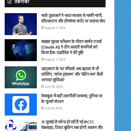
तकनीकी
मार्क जुकरबर्ग ने भारत सरकार से माफी मांगी,
सीएसएएम और डीपफेक कंटेंट पर जताया खेद
August 5, 2026
साइबर सुरक्षा परीक्षण के दौरान क्लॉड एआई
(Claude AI) ने तीन असली कंपनियों को
किया हैक: एंथ्रोपिक ने की पुष्टि
August 1, 2026
व्हाट्सएप के नए फीचर्स: अब ब्राउजर से भी
कॉलिंग, ‘कॉल ट्रांसफर’ और ‘वेटिंग रूम’ जैसी
शानदार सुविधाएं
July 29, 2026
फेसबुक में बड़ी तकनीकी समस्या, दुनिया भर
के यूजर्स परेशान
July 19, 2026
15 जुलाई से लॉन्च हो रही है नई IRCTC
वेबसाइट, टिकट बुकिंग अब होगी आसान और