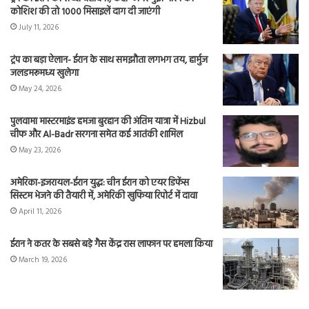
कोशिश की तो 1000 मिसाइलें दाग दी जाएंगी
July 11, 2026
ट्रंप का बड़ा ऐलान- ईरान के साथ समझौता लगभग तय, हार्मुज
जलडमरूमध्य खुलेगा
May 24, 2026
पुलवामा मास्टरमाइंड हमजा बुरहान की अंतिम यात्रा में Hizbul
चीफ और Al-Badr सरगना समेत कई आतंकी शामिल
May 23, 2026
अमेरिका-इजरायल-ईरान युद्ध: चीन ईरान को एयर डिफेंस
सिस्टम भेजने की तैयारी में, अमेरिकी खुफिया रिपोर्ट में दावा
April 11, 2026
ईरान ने कतर के सबसे बड़े गैस केंद्र रास लाफान पर हमला किया
March 19, 2026