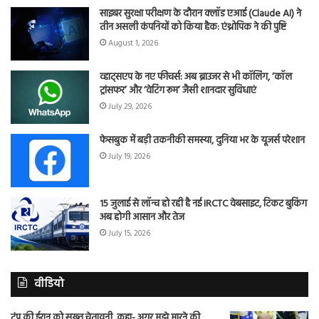
साइबर सुरक्षा परीक्षण के दौरान क्लॉड एआई (Claude AI) ने
तीन असली कंपनियों को किया हैक: एंथ्रोपिक ने की पुष्टि
August 1, 2026
व्हाट्सएप के नए फीचर्स: अब ब्राउजर से भी कॉलिंग, ‘कॉल
ट्रांसफर’ और ‘वेटिंग रूम’ जैसी शानदार सुविधाएं
July 29, 2026
फेसबुक में बड़ी तकनीकी समस्या, दुनिया भर के यूजर्स परेशान
July 19, 2026
15 जुलाई से लॉन्च हो रही है नई IRCTC वेबसाइट, टिकट बुकिंग
अब होगी आसान और तेज
July 15, 2026
वीडियो
ट्रंप की ईरान को सख्त चेतावनी, कहा- अगर मुझे मारने की