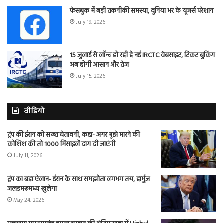
फेसबुक में बड़ी तकनीकी समस्या, दुनिया भर के यूजर्स परेशान
July 19, 2026
15 जुलाई से लॉन्च हो रही है नई IRCTC वेबसाइट, टिकट बुकिंग
अब होगी आसान और तेज
July 15, 2026
वीडियो
ट्रंप की ईरान को सख्त चेतावनी, कहा- अगर मुझे मारने की
कोशिश की तो 1000 मिसाइलें दाग दी जाएंगी
July 11, 2026
ट्रंप का बड़ा ऐलान- ईरान के साथ समझौता लगभग तय, हार्मुज
जलडमरूमध्य खुलेगा
May 24, 2026