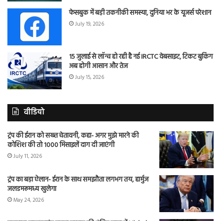
फेसबुक में बड़ी तकनीकी समस्या, दुनिया भर के यूजर्स परेशान
July 19, 2026
15 जुलाई से लॉन्च हो रही है नई IRCTC वेबसाइट, टिकट बुकिंग
अब होगी आसान और तेज
July 15, 2026
वीडियो
ट्रंप की ईरान को सख्त चेतावनी, कहा- अगर मुझे मारने की
कोशिश की तो 1000 मिसाइलें दाग दी जाएंगी
July 11, 2026
ट्रंप का बड़ा ऐलान- ईरान के साथ समझौता लगभग तय, हार्मुज
जलडमरूमध्य खुलेगा
May 24, 2026