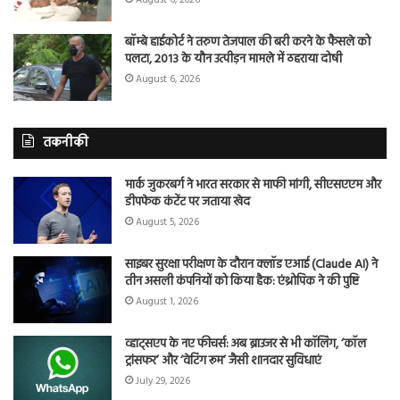
बॉम्बे हाईकोर्ट ने तरुण तेजपाल की बरी करने के फैसले को
पलटा, 2013 के यौन उत्पीड़न मामले में ठहराया दोषी
August 6, 2026
तकनीकी
मार्क जुकरबर्ग ने भारत सरकार से माफी मांगी, सीएसएएम और
डीपफेक कंटेंट पर जताया खेद
August 5, 2026
साइबर सुरक्षा परीक्षण के दौरान क्लॉड एआई (Claude AI) ने
तीन असली कंपनियों को किया हैक: एंथ्रोपिक ने की पुष्टि
August 1, 2026
व्हाट्सएप के नए फीचर्स: अब ब्राउजर से भी कॉलिंग, ‘कॉल
ट्रांसफर’ और ‘वेटिंग रूम’ जैसी शानदार सुविधाएं
July 29, 2026