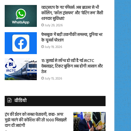
व्हाट्सएप के नए फीचर्स: अब ब्राउजर से भी
कॉलिंग, ‘कॉल ट्रांसफर’ और ‘वेटिंग रूम’ जैसी
शानदार सुविधाएं
July 29, 2026
फेसबुक में बड़ी तकनीकी समस्या, दुनिया भर
के यूजर्स परेशान
July 19, 2026
15 जुलाई से लॉन्च हो रही है नई IRCTC
वेबसाइट, टिकट बुकिंग अब होगी आसान और
तेज
July 15, 2026
वीडियो
ट्रंप की ईरान को सख्त चेतावनी, कहा- अगर
मुझे मारने की कोशिश की तो 1000 मिसाइलें
दाग दी जाएंगी