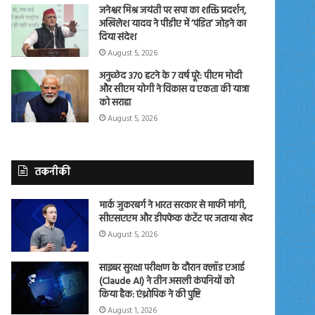
जनेश्वर मिश्र जयंती पर सपा का शक्ति प्रदर्शन,
अखिलेश यादव ने पीडीए में ‘पंडित’ जोड़ने का
दिया संदेश
August 5, 2026
अनुच्छेद 370 हटने के 7 वर्ष पूरे: पीएम मोदी
और सीएम योगी ने विकास व एकता की यात्रा
को सराहा
August 5, 2026
तकनीकी
मार्क जुकरबर्ग ने भारत सरकार से माफी मांगी,
सीएसएएम और डीपफेक कंटेंट पर जताया खेद
August 5, 2026
साइबर सुरक्षा परीक्षण के दौरान क्लॉड एआई
(Claude AI) ने तीन असली कंपनियों को
किया हैक: एंथ्रोपिक ने की पुष्टि
August 1, 2026