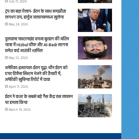
July 11, 2026
ट्रंप का बड़ा ऐलान- ईरान के साथ समझौता
लगभग तय, हार्मुज जलडमरूमध्य खुलेगा
May 24, 2026
पुलवामा मास्टरमाइंड हमजा बुरहान की अंतिम
यात्रा में Hizbul चीफ और Al-Badr सरगना
समेत कई आतंकी शामिल
May 23, 2026
अमेरिका-इजरायल-ईरान युद्ध: चीन ईरान को
एयर डिफेंस सिस्टम भेजने की तैयारी में,
अमेरिकी खुफिया रिपोर्ट में दावा
April 11, 2026
ईरान ने कतर के सबसे बड़े गैस केंद्र रास लाफान
पर हमला किया
March 19, 2026