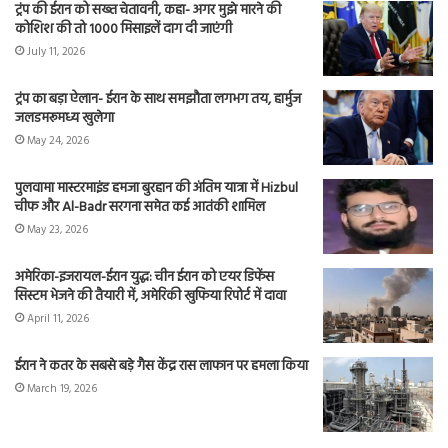
ट्रंप की ईरान को सख्त चेतावनी, कहा- अगर मुझे मारने की
कोशिश की तो 1000 मिसाइलें दाग दी जाएंगी
July 11, 2026
ट्रंप का बड़ा ऐलान- ईरान के साथ समझौता लगभग तय, हार्मुज
जलडमरूमध्य खुलेगा
May 24, 2026
पुलवामा मास्टरमाइंड हमजा बुरहान की अंतिम यात्रा में Hizbul
चीफ और Al-Badr सरगना समेत कई आतंकी शामिल
May 23, 2026
अमेरिका-इजरायल-ईरान युद्ध: चीन ईरान को एयर डिफेंस
सिस्टम भेजने की तैयारी में, अमेरिकी खुफिया रिपोर्ट में दावा
April 11, 2026
ईरान ने कतर के सबसे बड़े गैस केंद्र रास लाफान पर हमला किया
March 19, 2026