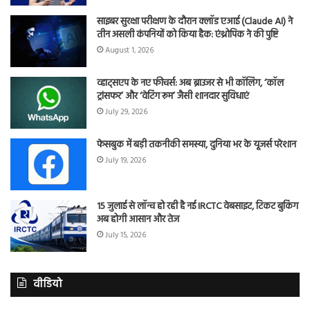
साइबर सुरक्षा परीक्षण के दौरान क्लॉड एआई (Claude AI) ने
तीन असली कंपनियों को किया हैक: एंथ्रोपिक ने की पुष्टि
August 1, 2026
व्हाट्सएप के नए फीचर्स: अब ब्राउजर से भी कॉलिंग, ‘कॉल
ट्रांसफर’ और ‘वेटिंग रूम’ जैसी शानदार सुविधाएं
July 29, 2026
फेसबुक में बड़ी तकनीकी समस्या, दुनिया भर के यूजर्स परेशान
July 19, 2026
15 जुलाई से लॉन्च हो रही है नई IRCTC वेबसाइट, टिकट बुकिंग
अब होगी आसान और तेज
July 15, 2026
वीडियो