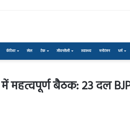
कॅरिअर
खेल
टेक
जीवनशैली
स्वास्थ्य
मनोरंजन
धर्म
में महत्वपूर्ण बैठक: 23 दल B