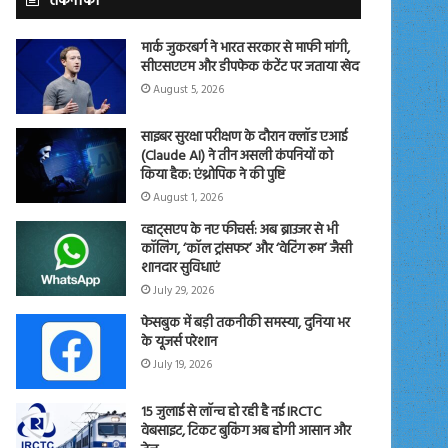
तकनीकी
मार्क जुकरबर्ग ने भारत सरकार से माफी मांगी,
सीएसएएम और डीपफेक कंटेंट पर जताया खेद
August 5, 2026
साइबर सुरक्षा परीक्षण के दौरान क्लॉड एआई
(Claude AI) ने तीन असली कंपनियों को
किया हैक: एंथ्रोपिक ने की पुष्टि
August 1, 2026
व्हाट्सएप के नए फीचर्स: अब ब्राउजर से भी
कॉलिंग, ‘कॉल ट्रांसफर’ और ‘वेटिंग रूम’ जैसी
शानदार सुविधाएं
July 29, 2026
फेसबुक में बड़ी तकनीकी समस्या, दुनिया भर
के यूजर्स परेशान
July 19, 2026
15 जुलाई से लॉन्च हो रही है नई IRCTC
वेबसाइट, टिकट बुकिंग अब होगी आसान और