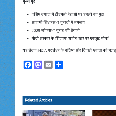
मुख्य मुद्दे
पश्चिम बंगाल में टीएमसी नेताओं पर हमलों का मुद्दा
आगामी विधानसभा चुनावों में समन्वय
2029 लोकसभा चुनाव की तैयारी
मोदी सरकार के खिलाफ राष्ट्रीय स्तर पर एकजुट मोर्चा
यह बैठक INDIA गठबंधन के भविष्य और विपक्षी एकता को मजबूत 
Fa
M
E
S
ce
as
m
ha
b
to
ail
re
o
d
ok
o
Related Articles
n