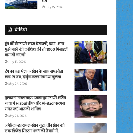
तेज
July 15, 2026
वीडियो
ट्रंप की ईरान को सख्त चेतावनी, कहा- अगर
मुझे मारने की कोशिश की तो 1000 मिसाइलें
दाग दी जाएंगी
July 11, 2026
ट्रंप का बड़ा ऐलान- ईरान के साथ समझौता
लगभग तय, हार्मुज जलडमरूमध्य खुलेगा
May 24, 2026
पुलवामा मास्टरमाइंड हमजा बुरहान की अंतिम
यात्रा में Hizbul चीफ और Al-Badr सरगना
समेत कई आतंकी शामिल
May 23, 2026
अमेरिका-इजरायल-ईरान युद्ध: चीन ईरान को
एयर डिफेंस सिस्टम भेजने की तैयारी में,