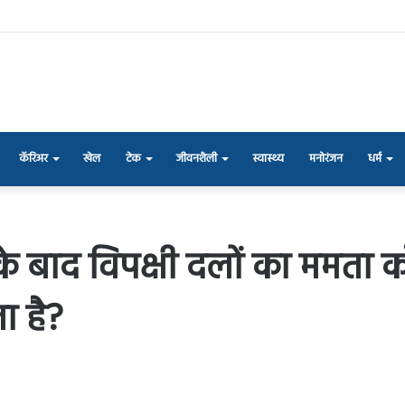
कॅरिअर
खेल
टेक
जीवनशैली
स्वास्थ्य
मनोरंजन
धर्म
के बाद विपक्षी दलों का ममता 
ा है?