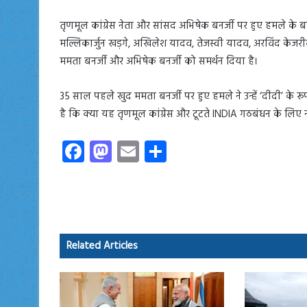
तृणमूल कांग्रेस नेता और सांसद अभिषेक बनर्जी पर हुए हमले के बाद
मल्लिकार्जुन खड़गे, अखिलेश यादव, तेजस्वी यादव, अरविंद केजर
ममता बनर्जी और अभिषेक बनर्जी को समर्थन दिया है।
35 साल पहले खुद ममता बनर्जी पर हुए हमले ने उन्हें ‘दीदी’ के
है कि क्या यह तृणमूल कांग्रेस और टूटते INDIA गठबंधन के लिए 
Fa
M
E
S
ce
as
m
ha
b
to
ail
re
o
d
ok
o
Related Articles
n