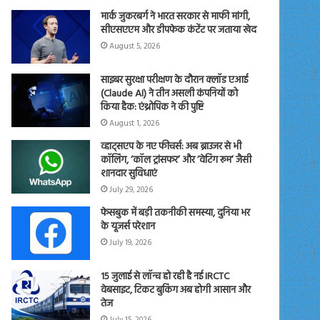
मार्क जुकरबर्ग ने भारत सरकार से माफी मांगी,
सीएसएएम और डीपफेक कंटेंट पर जताया खेद
August 5, 2026
साइबर सुरक्षा परीक्षण के दौरान क्लॉड एआई
(Claude AI) ने तीन असली कंपनियों को
किया हैक: एंथ्रोपिक ने की पुष्टि
August 1, 2026
व्हाट्सएप के नए फीचर्स: अब ब्राउजर से भी
कॉलिंग, ‘कॉल ट्रांसफर’ और ‘वेटिंग रूम’ जैसी
शानदार सुविधाएं
July 29, 2026
फेसबुक में बड़ी तकनीकी समस्या, दुनिया भर
के यूजर्स परेशान
July 19, 2026
15 जुलाई से लॉन्च हो रही है नई IRCTC
वेबसाइट, टिकट बुकिंग अब होगी आसान और
तेज
July 15, 2026