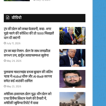
वीडियो
ट्रंप की ईरान को सख्त चेतावनी, कहा- अगर
मुझे मारने की कोशिश की तो 1000 मिसाइलें
दाग दी जाएंगी
July 11, 2026
ट्रंप का बड़ा ऐलान- ईरान के साथ समझौता
लगभग तय, हार्मुज जलडमरूमध्य खुलेगा
May 24, 2026
पुलवामा मास्टरमाइंड हमजा बुरहान की अंतिम
यात्रा में Hizbul चीफ और Al-Badr सरगना
समेत कई आतंकी शामिल
May 23, 2026
अमेरिका-इजरायल-ईरान युद्ध: चीन ईरान को
एयर डिफेंस सिस्टम भेजने की तैयारी में,
अमेरिकी खुफिया रिपोर्ट में दावा