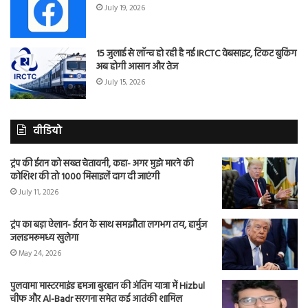
July 19, 2026
15 जुलाई से लॉन्च हो रही है नई IRCTC वेबसाइट, टिकट बुकिंग
अब होगी आसान और तेज
July 15, 2026
वीडियो
ट्रंप की ईरान को सख्त चेतावनी, कहा- अगर मुझे मारने की
कोशिश की तो 1000 मिसाइलें दाग दी जाएंगी
July 11, 2026
ट्रंप का बड़ा ऐलान- ईरान के साथ समझौता लगभग तय, हार्मुज
जलडमरूमध्य खुलेगा
May 24, 2026
पुलवामा मास्टरमाइंड हमजा बुरहान की अंतिम यात्रा में Hizbul
चीफ और Al-Badr सरगना समेत कई आतंकी शामिल