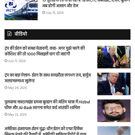
15 जुलाई से लॉन्च हो रही है नई IRCTC वेबसाइट, टिकट बुकिंग
अब होगी आसान और तेज
July 15, 2026
वीडियो
ट्रंप की ईरान को सख्त चेतावनी, कहा- अगर मुझे मारने की
कोशिश की तो 1000 मिसाइलें दाग दी जाएंगी
July 11, 2026
ट्रंप का बड़ा ऐलान- ईरान के साथ समझौता लगभग तय, हार्मुज
जलडमरूमध्य खुलेगा
May 24, 2026
पुलवामा मास्टरमाइंड हमजा बुरहान की अंतिम यात्रा में Hizbul
चीफ और Al-Badr सरगना समेत कई आतंकी शामिल
May 23, 2026
अमेरिका-इजरायल-ईरान युद्ध: चीन ईरान को एयर डिफेंस
सिस्टम भेजने की तैयारी में, अमेरिकी खुफिया रिपोर्ट में दावा