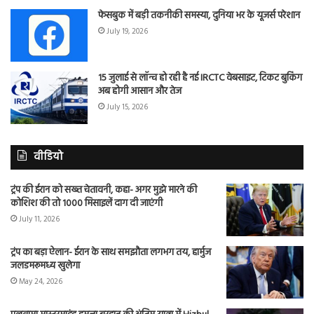
फेसबुक में बड़ी तकनीकी समस्या, दुनिया भर के यूजर्स परेशान
July 19, 2026
15 जुलाई से लॉन्च हो रही है नई IRCTC वेबसाइट, टिकट बुकिंग
अब होगी आसान और तेज
July 15, 2026
वीडियो
ट्रंप की ईरान को सख्त चेतावनी, कहा- अगर मुझे मारने की
कोशिश की तो 1000 मिसाइलें दाग दी जाएंगी
July 11, 2026
ट्रंप का बड़ा ऐलान- ईरान के साथ समझौता लगभग तय, हार्मुज
जलडमरूमध्य खुलेगा
May 24, 2026