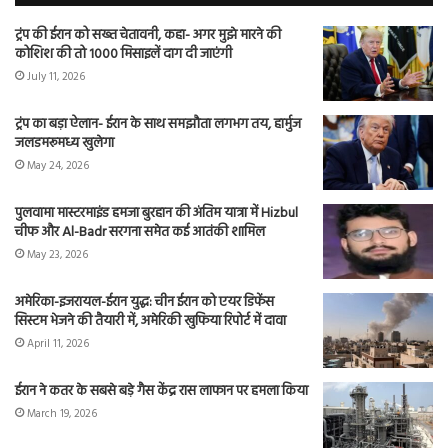
ट्रंप की ईरान को सख्त चेतावनी, कहा- अगर मुझे मारने की
कोशिश की तो 1000 मिसाइलें दाग दी जाएंगी
July 11, 2026
ट्रंप का बड़ा ऐलान- ईरान के साथ समझौता लगभग तय, हार्मुज
जलडमरूमध्य खुलेगा
May 24, 2026
पुलवामा मास्टरमाइंड हमजा बुरहान की अंतिम यात्रा में Hizbul
चीफ और Al-Badr सरगना समेत कई आतंकी शामिल
May 23, 2026
अमेरिका-इजरायल-ईरान युद्ध: चीन ईरान को एयर डिफेंस
सिस्टम भेजने की तैयारी में, अमेरिकी खुफिया रिपोर्ट में दावा
April 11, 2026
ईरान ने कतर के सबसे बड़े गैस केंद्र रास लाफान पर हमला किया
March 19, 2026