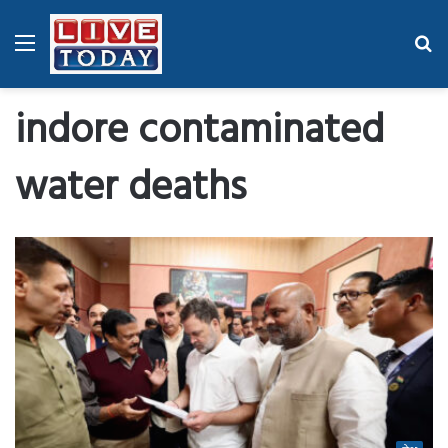
Menu
Se
fo
indore contaminated
water deaths