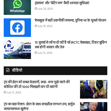
ट्रांसफर’ और ‘वेटिंग रूम’ जैसी शानदार सुविधाएं
July 29, 2026
फेसबुक में बड़ी तकनीकी समस्या, दुनिया भर के यूजर्स परेशान
July 19, 2026
15 जुलाई से लॉन्च हो रही है नई IRCTC वेबसाइट, टिकट बुकिंग
अब होगी आसान और तेज
July 15, 2026
वीडियो
ट्रंप की ईरान को सख्त चेतावनी, कहा- अगर मुझे मारने की
कोशिश की तो 1000 मिसाइलें दाग दी जाएंगी
July 11, 2026
ट्रंप का बड़ा ऐलान- ईरान के साथ समझौता लगभग तय, हार्मुज
जलडमरूमध्य खुलेगा