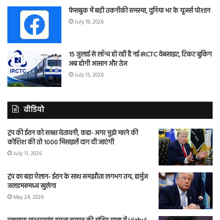
फेसबुक में बड़ी तकनीकी समस्या, दुनिया भर के यूजर्स परेशान
July 19, 2026
15 जुलाई से लॉन्च हो रही है नई IRCTC वेबसाइट, टिकट बुकिंग
अब होगी आसान और तेज
July 15, 2026
वीडियो
ट्रंप की ईरान को सख्त चेतावनी, कहा- अगर मुझे मारने की
कोशिश की तो 1000 मिसाइलें दाग दी जाएंगी
July 11, 2026
ट्रंप का बड़ा ऐलान- ईरान के साथ समझौता लगभग तय, हार्मुज
जलडमरूमध्य खुलेगा
May 24, 2026