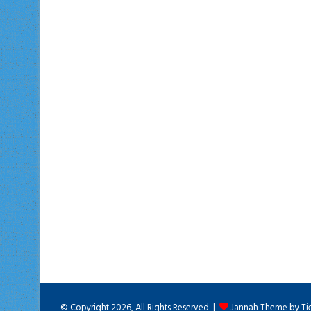
© Copyright 2026, All Rights Reserved |
Jannah Theme by Ti