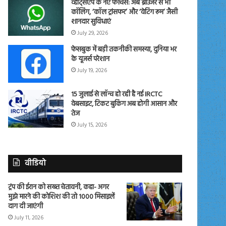
व्हाट्सएप के नए फीचर्स: अब ब्राउजर से भी
कॉलिंग, ‘कॉल ट्रांसफर’ और ‘वेटिंग रूम’ जैसी
शानदार सुविधाएं
July 29, 2026
फेसबुक में बड़ी तकनीकी समस्या, दुनिया भर
के यूजर्स परेशान
July 19, 2026
15 जुलाई से लॉन्च हो रही है नई IRCTC
वेबसाइट, टिकट बुकिंग अब होगी आसान और
तेज
July 15, 2026
वीडियो
ट्रंप की ईरान को सख्त चेतावनी, कहा- अगर
मुझे मारने की कोशिश की तो 1000 मिसाइलें
दाग दी जाएंगी
July 11, 2026