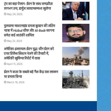
ट्रंप का बड़ा ऐलान- ईरान के साथ समझौता
लगभग तय, हार्मुज जलडमरूमध्य खुलेगा
May 24, 2026
पुलवामा मास्टरमाइंड हमजा बुरहान की अंतिम
यात्रा में Hizbul चीफ और Al-Badr सरगना
समेत कई आतंकी शामिल
May 23, 2026
अमेरिका-इजरायल-ईरान युद्ध: चीन ईरान को
एयर डिफेंस सिस्टम भेजने की तैयारी में,
अमेरिकी खुफिया रिपोर्ट में दावा
April 11, 2026
ईरान ने कतर के सबसे बड़े गैस केंद्र रास लाफान
पर हमला किया
March 19, 2026