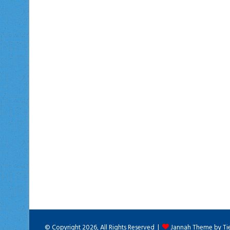
© Copyright 2026, All Rights Reserved |
Jannah Theme by Ti