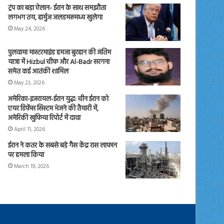
ट्रंप का बड़ा ऐलान- ईरान के साथ समझौता
लगभग तय, हार्मुज जलडमरूमध्य खुलेगा
May 24, 2026
पुलवामा मास्टरमाइंड हमजा बुरहान की अंतिम
यात्रा में Hizbul चीफ और Al-Badr सरगना
समेत कई आतंकी शामिल
May 23, 2026
अमेरिका-इजरायल-ईरान युद्ध: चीन ईरान को
एयर डिफेंस सिस्टम भेजने की तैयारी में,
अमेरिकी खुफिया रिपोर्ट में दावा
April 11, 2026
ईरान ने कतर के सबसे बड़े गैस केंद्र रास लाफान
पर हमला किया
March 19, 2026