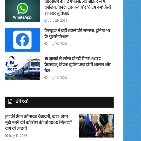
व्हाट्सएप के नए फीचर्स: अब ब्राउजर से भी
कॉलिंग, ‘कॉल ट्रांसफर’ और ‘वेटिंग रूम’ जैसी
शानदार सुविधाएं
July 29, 2026
फेसबुक में बड़ी तकनीकी समस्या, दुनिया भर
के यूजर्स परेशान
July 19, 2026
15 जुलाई से लॉन्च हो रही है नई IRCTC
वेबसाइट, टिकट बुकिंग अब होगी आसान और
तेज
July 15, 2026
वीडियो
ट्रंप की ईरान को सख्त चेतावनी, कहा- अगर
मुझे मारने की कोशिश की तो 1000 मिसाइलें
दाग दी जाएंगी
July 11, 2026