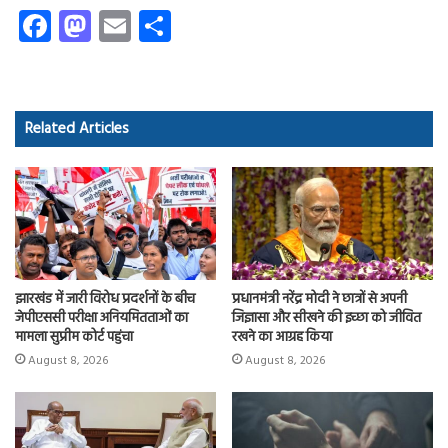
Fa
M
E
S
ce
as
m
ha
b
to
ail
re
o
d
Related Articles
ok
o
n
झारखंड में जारी विरोध प्रदर्शनों के बीच
प्रधानमंत्री नरेंद्र मोदी ने छात्रों से अपनी
जेपीएससी परीक्षा अनियमितताओं का
जिज्ञासा और सीखने की इच्छा को जीवित
मामला सुप्रीम कोर्ट पहुंचा
रखने का आग्रह किया
August 8, 2026
August 8, 2026