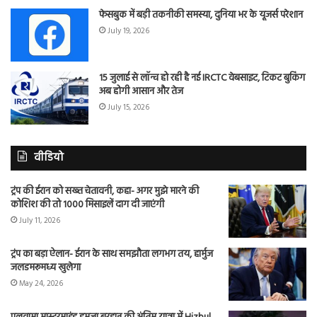
फेसबुक में बड़ी तकनीकी समस्या, दुनिया भर के यूजर्स परेशान
July 19, 2026
15 जुलाई से लॉन्च हो रही है नई IRCTC वेबसाइट, टिकट बुकिंग
अब होगी आसान और तेज
July 15, 2026
वीडियो
ट्रंप की ईरान को सख्त चेतावनी, कहा- अगर मुझे मारने की
कोशिश की तो 1000 मिसाइलें दाग दी जाएंगी
July 11, 2026
ट्रंप का बड़ा ऐलान- ईरान के साथ समझौता लगभग तय, हार्मुज
जलडमरूमध्य खुलेगा
May 24, 2026