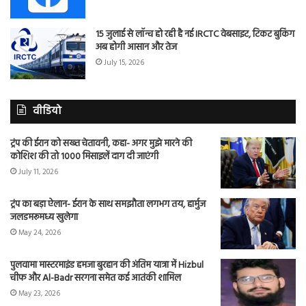
15 जुलाई से लॉन्च हो रही है नई IRCTC वेबसाइट, टिकट बुकिंग
अब होगी आसान और तेज
July 15, 2026
वीडियो
ट्रंप की ईरान को सख्त चेतावनी, कहा- अगर मुझे मारने की
कोशिश की तो 1000 मिसाइलें दाग दी जाएंगी
July 11, 2026
ट्रंप का बड़ा ऐलान- ईरान के साथ समझौता लगभग तय, हार्मुज
जलडमरूमध्य खुलेगा
May 24, 2026
पुलवामा मास्टरमाइंड हमजा बुरहान की अंतिम यात्रा में Hizbul
चीफ और Al-Badr सरगना समेत कई आतंकी शामिल
May 23, 2026