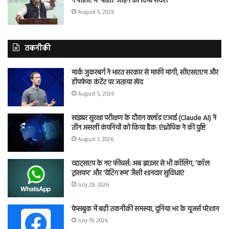
ने पीडीए में ‘पंडित’ जोड़ने का दिया संदेश
August 5, 2026
तकनीकी
मार्क जुकरबर्ग ने भारत सरकार से माफी मांगी, सीएसएएम और
डीपफेक कंटेंट पर जताया खेद
August 5, 2026
साइबर सुरक्षा परीक्षण के दौरान क्लॉड एआई (Claude AI) ने
तीन असली कंपनियों को किया हैक: एंथ्रोपिक ने की पुष्टि
August 1, 2026
व्हाट्सएप के नए फीचर्स: अब ब्राउजर से भी कॉलिंग, ‘कॉल
ट्रांसफर’ और ‘वेटिंग रूम’ जैसी शानदार सुविधाएं
July 29, 2026
फेसबुक में बड़ी तकनीकी समस्या, दुनिया भर के यूजर्स परेशान
July 19, 2026