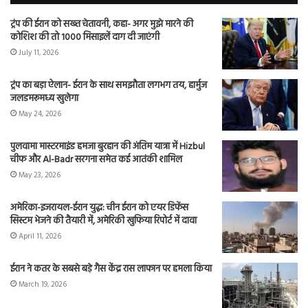
ट्रंप की ईरान को सख्त चेतावनी, कहा- अगर मुझे मारने की
कोशिश की तो 1000 मिसाइलें दाग दी जाएंगी
July 11, 2026
ट्रंप का बड़ा ऐलान- ईरान के साथ समझौता लगभग तय, हार्मुज
जलडमरूमध्य खुलेगा
May 24, 2026
पुलवामा मास्टरमाइंड हमजा बुरहान की अंतिम यात्रा में Hizbul
चीफ और Al-Badr सरगना समेत कई आतंकी शामिल
May 23, 2026
अमेरिका-इजरायल-ईरान युद्ध: चीन ईरान को एयर डिफेंस
सिस्टम भेजने की तैयारी में, अमेरिकी खुफिया रिपोर्ट में दावा
April 11, 2026
ईरान ने कतर के सबसे बड़े गैस केंद्र रास लाफान पर हमला किया
March 19, 2026