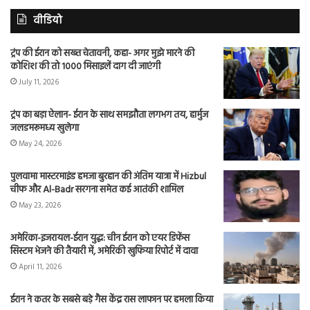
वीडियो
ट्रंप की ईरान को सख्त चेतावनी, कहा- अगर मुझे मारने की
कोशिश की तो 1000 मिसाइलें दाग दी जाएंगी
July 11, 2026
ट्रंप का बड़ा ऐलान- ईरान के साथ समझौता लगभग तय, हार्मुज
जलडमरूमध्य खुलेगा
May 24, 2026
पुलवामा मास्टरमाइंड हमजा बुरहान की अंतिम यात्रा में Hizbul
चीफ और Al-Badr सरगना समेत कई आतंकी शामिल
May 23, 2026
अमेरिका-इजरायल-ईरान युद्ध: चीन ईरान को एयर डिफेंस
सिस्टम भेजने की तैयारी में, अमेरिकी खुफिया रिपोर्ट में दावा
April 11, 2026
ईरान ने कतर के सबसे बड़े गैस केंद्र रास लाफान पर हमला किया