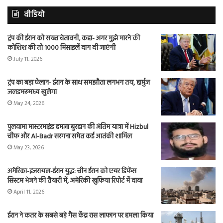
वीडियो
ट्रंप की ईरान को सख्त चेतावनी, कहा- अगर मुझे मारने की
कोशिश की तो 1000 मिसाइलें दाग दी जाएंगी
July 11, 2026
ट्रंप का बड़ा ऐलान- ईरान के साथ समझौता लगभग तय, हार्मुज
जलडमरूमध्य खुलेगा
May 24, 2026
पुलवामा मास्टरमाइंड हमजा बुरहान की अंतिम यात्रा में Hizbul
चीफ और Al-Badr सरगना समेत कई आतंकी शामिल
May 23, 2026
अमेरिका-इजरायल-ईरान युद्ध: चीन ईरान को एयर डिफेंस
सिस्टम भेजने की तैयारी में, अमेरिकी खुफिया रिपोर्ट में दावा
April 11, 2026
ईरान ने कतर के सबसे बड़े गैस केंद्र रास लाफान पर हमला किया