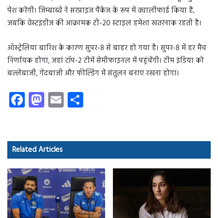
पेश करेगी। जिम्बाब्वे ने सरप्राइज पैकेज के रूप में क्वालीफाई किया है,
जबकि वेस्टइंडीज की आक्रामक टी-20 स्टाइल हमेशा खतरनाक रहती है।
ऑस्ट्रेलिया बारिश के कारण सुपर-8 से बाहर हो गया है। सुपर-8 में हर मैच
निर्णायक होगा, जहां टॉप-2 टीमें सेमीफाइनल में पहुंचेंगी। टीम इंडिया को
बल्लेबाजी, गेंदबाजी और फील्डिंग में संतुलन बनाए रखना होगा।
Fa
M
E
S
ce
as
m
ha
b
to
ail
re
o
d
Related Articles
ok
o
n