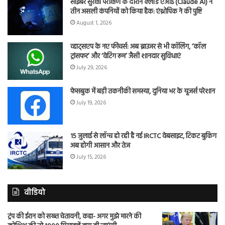
साइबर सुरक्षा परीक्षण के दौरान क्लॉड एआई (Claude AI) ने
तीन असली कंपनियों को किया हैक: एंथ्रोपिक ने की पुष्टि
August 1, 2026
व्हाट्सएप के नए फीचर्स: अब ब्राउजर से भी कॉलिंग, ‘कॉल
ट्रांसफर’ और ‘वेटिंग रूम’ जैसी शानदार सुविधाएं
July 29, 2026
फेसबुक में बड़ी तकनीकी समस्या, दुनिया भर के यूजर्स परेशान
July 19, 2026
15 जुलाई से लॉन्च हो रही है नई IRCTC वेबसाइट, टिकट बुकिंग
अब होगी आसान और तेज
July 15, 2026
वीडियो
ट्रंप की ईरान को सख्त चेतावनी, कहा- अगर मुझे मारने की