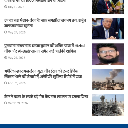
कोशिश की तो 1000 मिसाइलें दाग दी जाएंगी
July 11, 2026
ट्रंप का बड़ा ऐलान- ईरान के साथ समझौता लगभग तय, हार्मुज
जलडमरूमध्य खुलेगा
May 24, 2026
पुलवामा मास्टरमाइंड हमजा बुरहान की अंतिम यात्रा में Hizbul
चीफ और Al-Badr सरगना समेत कई आतंकी शामिल
May 23, 2026
अमेरिका-इजरायल-ईरान युद्ध: चीन ईरान को एयर डिफेंस
सिस्टम भेजने की तैयारी में, अमेरिकी खुफिया रिपोर्ट में दावा
April 11, 2026
ईरान ने कतर के सबसे बड़े गैस केंद्र रास लाफान पर हमला किया
March 19, 2026