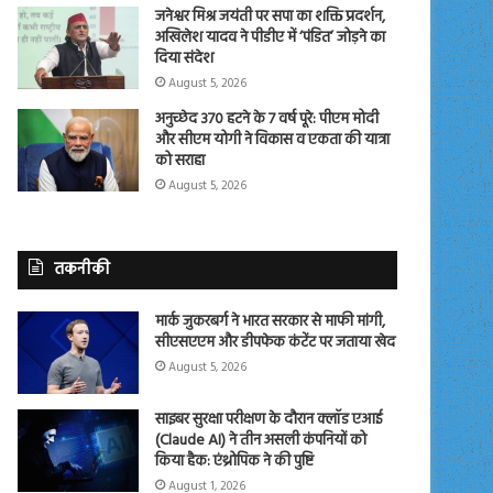
जनेश्वर मिश्र जयंती पर सपा का शक्ति प्रदर्शन,
अखिलेश यादव ने पीडीए में ‘पंडित’ जोड़ने का
दिया संदेश
August 5, 2026
अनुच्छेद 370 हटने के 7 वर्ष पूरे: पीएम मोदी
और सीएम योगी ने विकास व एकता की यात्रा
को सराहा
August 5, 2026
तकनीकी
मार्क जुकरबर्ग ने भारत सरकार से माफी मांगी,
सीएसएएम और डीपफेक कंटेंट पर जताया खेद
August 5, 2026
साइबर सुरक्षा परीक्षण के दौरान क्लॉड एआई
(Claude AI) ने तीन असली कंपनियों को
किया हैक: एंथ्रोपिक ने की पुष्टि
August 1, 2026