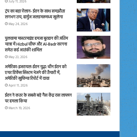
July 11, 2026
ट्रंप का बड़ा ऐलान- ईरान के साथ समझौता
लगभग तय, हार्मुज जलडमरूमध्य खुलेगा
May 24, 2026
पुलवामा मास्टरमाइंड हमजा बुरहान की अंतिम
यात्रा में Hizbul चीफ और Al-Badr सरगना
समेत कई आतंकी शामिल
May 23, 2026
अमेरिका-इजरायल-ईरान युद्ध: चीन ईरान को
एयर डिफेंस सिस्टम भेजने की तैयारी में,
अमेरिकी खुफिया रिपोर्ट में दावा
April 11, 2026
ईरान ने कतर के सबसे बड़े गैस केंद्र रास लाफान
पर हमला किया
March 19, 2026