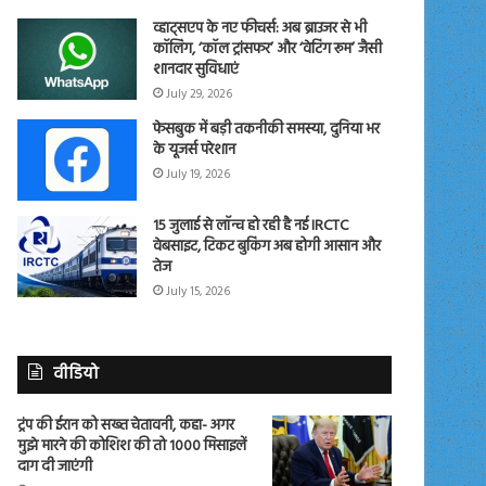
व्हाट्सएप के नए फीचर्स: अब ब्राउजर से भी
कॉलिंग, ‘कॉल ट्रांसफर’ और ‘वेटिंग रूम’ जैसी
शानदार सुविधाएं
July 29, 2026
फेसबुक में बड़ी तकनीकी समस्या, दुनिया भर
के यूजर्स परेशान
July 19, 2026
15 जुलाई से लॉन्च हो रही है नई IRCTC
वेबसाइट, टिकट बुकिंग अब होगी आसान और
तेज
July 15, 2026
वीडियो
ट्रंप की ईरान को सख्त चेतावनी, कहा- अगर
मुझे मारने की कोशिश की तो 1000 मिसाइलें
दाग दी जाएंगी