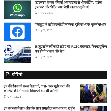
व्हाट्सएप के नए फीचर्स: अब ब्राउजर से भी कॉलिंग, ‘कॉल
ट्रांसफर’ और ‘वेटिंग रूम’ जैसी शानदार सुविधाएं
July 29, 2026
फेसबुक में बड़ी तकनीकी समस्या, दुनिया भर के यूजर्स परेशान
July 19, 2026
15 जुलाई से लॉन्च हो रही है नई IRCTC वेबसाइट, टिकट बुकिंग
अब होगी आसान और तेज
July 15, 2026
वीडियो
ट्रंप की ईरान को सख्त चेतावनी, कहा- अगर मुझे मारने की
कोशिश की तो 1000 मिसाइलें दाग दी जाएंगी
July 11, 2026
ट्रंप का बड़ा ऐलान- ईरान के साथ समझौता लगभग तय, हार्मुज