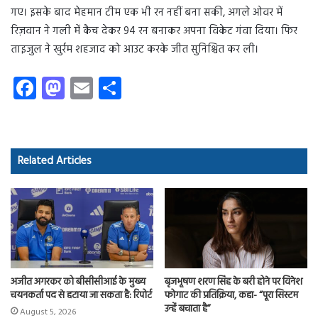
गए। इसके बाद मेहमान टीम एक भी रन नहीं बना सकी, अगले ओवर में
रिज़वान ने गली में कैच देकर 94 रन बनाकर अपना विकेट गंवा दिया। फिर
ताइजुल ने खुर्रम शहजाद को आउट करके जीत सुनिश्चित कर ली।
Fa
M
E
S
ce
as
m
ha
b
to
ail
re
o
d
Related Articles
ok
o
n
अजीत अगरकर को बीसीसीआई के मुख्य
बृजभूषण शरण सिंह के बरी होने पर विनेश
चयनकर्ता पद से हटाया जा सकता है: रिपोर्ट
फोगाट की प्रतिक्रिया, कहा- “पूरा सिस्टम
उन्हें बचाता है”
August 5, 2026