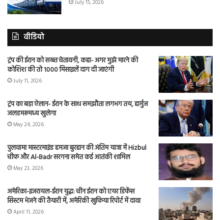
July 15, 2026
वीडियो
ट्रंप की ईरान को सख्त चेतावनी, कहा- अगर मुझे मारने की
कोशिश की तो 1000 मिसाइलें दाग दी जाएंगी
July 11, 2026
ट्रंप का बड़ा ऐलान- ईरान के साथ समझौता लगभग तय, हार्मुज
जलडमरूमध्य खुलेगा
May 24, 2026
पुलवामा मास्टरमाइंड हमजा बुरहान की अंतिम यात्रा में Hizbul
चीफ और Al-Badr सरगना समेत कई आतंकी शामिल
May 23, 2026
अमेरिका-इजरायल-ईरान युद्ध: चीन ईरान को एयर डिफेंस
सिस्टम भेजने की तैयारी में, अमेरिकी खुफिया रिपोर्ट में दावा
April 11, 2026