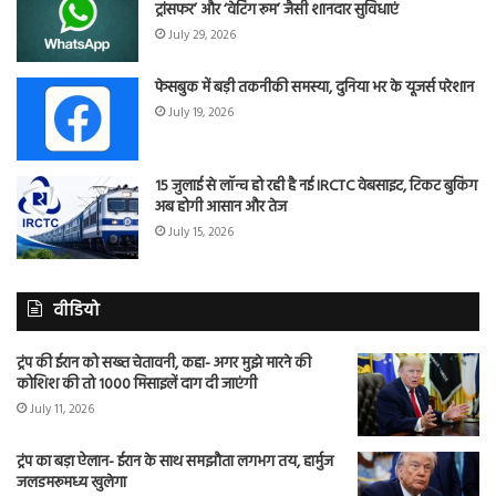
ट्रांसफर’ और ‘वेटिंग रूम’ जैसी शानदार सुविधाएं
July 29, 2026
फेसबुक में बड़ी तकनीकी समस्या, दुनिया भर के यूजर्स परेशान
July 19, 2026
15 जुलाई से लॉन्च हो रही है नई IRCTC वेबसाइट, टिकट बुकिंग
अब होगी आसान और तेज
July 15, 2026
वीडियो
ट्रंप की ईरान को सख्त चेतावनी, कहा- अगर मुझे मारने की
कोशिश की तो 1000 मिसाइलें दाग दी जाएंगी
July 11, 2026
ट्रंप का बड़ा ऐलान- ईरान के साथ समझौता लगभग तय, हार्मुज
जलडमरूमध्य खुलेगा