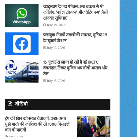
व्हाट्सएप के नए फीचर्स: अब ब्राउजर से भी
कॉलिंग, ‘कॉल ट्रांसफर’ और ‘वेटिंग रूम’ जैसी
शानदार सुविधाएं
July 29, 2026
फेसबुक में बड़ी तकनीकी समस्या, दुनिया भर
के यूजर्स परेशान
July 19, 2026
15 जुलाई से लॉन्च हो रही है नई IRCTC
वेबसाइट, टिकट बुकिंग अब होगी आसान और
तेज
July 15, 2026
वीडियो
ट्रंप की ईरान को सख्त चेतावनी, कहा- अगर
मुझे मारने की कोशिश की तो 1000 मिसाइलें
दाग दी जाएंगी