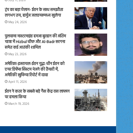
July 11, 2026
ट्रंप का बड़ा ऐलान- ईरान के साथ समझौता
लगभग तय, हार्मुज जलडमरूमध्य खुलेगा
May 24, 2026
पुलवामा मास्टरमाइंड हमजा बुरहान की अंतिम
यात्रा में Hizbul चीफ और Al-Badr सरगना
समेत कई आतंकी शामिल
May 23, 2026
अमेरिका-इजरायल-ईरान युद्ध: चीन ईरान को
एयर डिफेंस सिस्टम भेजने की तैयारी में,
अमेरिकी खुफिया रिपोर्ट में दावा
April 11, 2026
ईरान ने कतर के सबसे बड़े गैस केंद्र रास लाफान
पर हमला किया
March 19, 2026