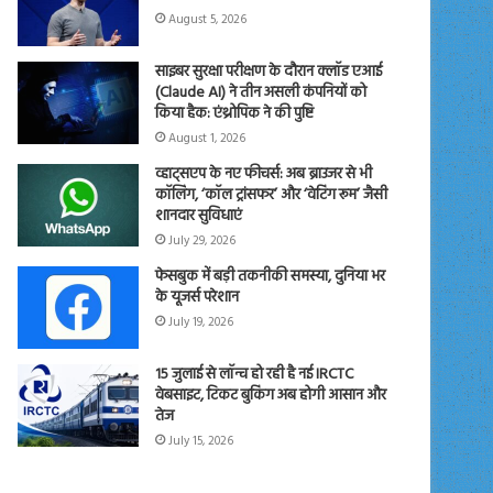
August 5, 2026
साइबर सुरक्षा परीक्षण के दौरान क्लॉड एआई
(Claude AI) ने तीन असली कंपनियों को
किया हैक: एंथ्रोपिक ने की पुष्टि
August 1, 2026
व्हाट्सएप के नए फीचर्स: अब ब्राउजर से भी
कॉलिंग, ‘कॉल ट्रांसफर’ और ‘वेटिंग रूम’ जैसी
शानदार सुविधाएं
July 29, 2026
फेसबुक में बड़ी तकनीकी समस्या, दुनिया भर
के यूजर्स परेशान
July 19, 2026
15 जुलाई से लॉन्च हो रही है नई IRCTC
वेबसाइट, टिकट बुकिंग अब होगी आसान और
तेज
July 15, 2026