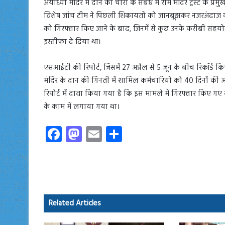
अयोध्या मंदिर में दान की चोरी के संबंध में राम मंदिर ट्रस्ट के प्
विशेष जांच टीम ने पिछली शिकायतों को जानबूझकर नजरअंदाज करन
को गिरफ्तार किए जाने के बाद, जिनमें से कुछ उनके करीबी सहयोगी ह
इस्तीफा दे दिया था।
एसआईटी की रिपोर्ट, जिसमें 27 अप्रैल से 5 जून के बीच रिकॉर्ड
मंदिर के दान की गिनती में शामिल कर्मचारियों को 40 दिनों की अ
रिपोर्ट में दावा किया गया है कि इस मामले में गिरफ्तार किए
के काम में लगाया गया था।
Fa
M
E
S
ce
as
m
ha
b
to
ail
re
o
d
ok
o
Related Articles
n