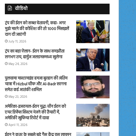
वीडियो
ट्रंप की ईरान को सख्त चेतावनी, कहा- अगर
मुझे मारने की कोशिश की तो 1000 मिसाइलें
दाग दी जाएंगी
July 11, 2026
ट्रंप का बड़ा ऐलान- ईरान के साथ समझौता
लगभग तय, हार्मुज जलडमरूमध्य खुलेगा
May 24, 2026
पुलवामा मास्टरमाइंड हमजा बुरहान की अंतिम
यात्रा में Hizbul चीफ और Al-Badr सरगना
समेत कई आतंकी शामिल
May 23, 2026
अमेरिका-इजरायल-ईरान युद्ध: चीन ईरान को
एयर डिफेंस सिस्टम भेजने की तैयारी में,
अमेरिकी खुफिया रिपोर्ट में दावा
April 11, 2026
ईरान ने कतर के सबसे बड़े गैस केंद्र रास लाफान