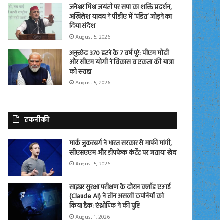
जनेश्वर मिश्र जयंती पर सपा का शक्ति प्रदर्शन,
अखिलेश यादव ने पीडीए में ‘पंडित’ जोड़ने का
दिया संदेश
August 5, 2026
अनुच्छेद 370 हटने के 7 वर्ष पूरे: पीएम मोदी
और सीएम योगी ने विकास व एकता की यात्रा
को सराहा
August 5, 2026
तकनीकी
मार्क जुकरबर्ग ने भारत सरकार से माफी मांगी,
सीएसएएम और डीपफेक कंटेंट पर जताया खेद
August 5, 2026
साइबर सुरक्षा परीक्षण के दौरान क्लॉड एआई
(Claude AI) ने तीन असली कंपनियों को
किया हैक: एंथ्रोपिक ने की पुष्टि
August 1, 2026