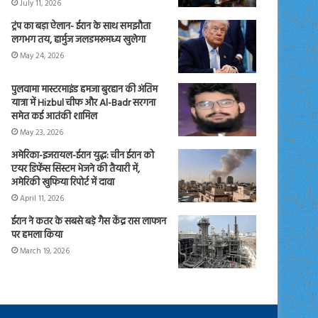
July 11, 2026
ट्रंप का बड़ा ऐलान- ईरान के साथ समझौता
लगभग तय, हार्मुज जलडमरूमध्य खुलेगा
May 24, 2026
पुलवामा मास्टरमाइंड हमजा बुरहान की अंतिम
यात्रा में Hizbul चीफ और Al-Badr सरगना
समेत कई आतंकी शामिल
May 23, 2026
अमेरिका-इजरायल-ईरान युद्ध: चीन ईरान को
एयर डिफेंस सिस्टम भेजने की तैयारी में,
अमेरिकी खुफिया रिपोर्ट में दावा
April 11, 2026
ईरान ने कतर के सबसे बड़े गैस केंद्र रास लाफान
पर हमला किया
March 19, 2026