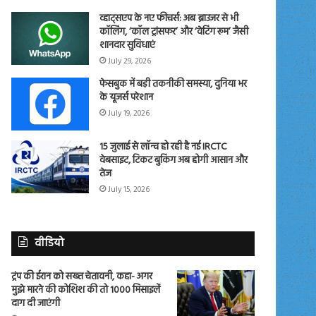
व्हाट्सएप के नए फीचर्स: अब ब्राउजर से भी
कॉलिंग, ‘कॉल ट्रांसफर’ और ‘वेटिंग रूम’ जैसी
शानदार सुविधाएं
July 29, 2026
फेसबुक में बड़ी तकनीकी समस्या, दुनिया भर
के यूजर्स परेशान
July 19, 2026
15 जुलाई से लॉन्च हो रही है नई IRCTC
वेबसाइट, टिकट बुकिंग अब होगी आसान और
तेज
July 15, 2026
वीडियो
ट्रंप की ईरान को सख्त चेतावनी, कहा- अगर
मुझे मारने की कोशिश की तो 1000 मिसाइलें
दाग दी जाएंगी