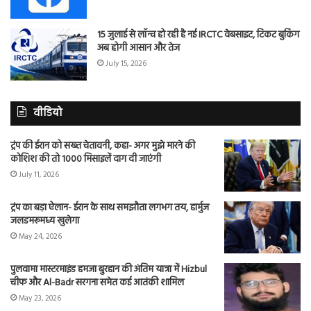
15 जुलाई से लॉन्च हो रही है नई IRCTC वेबसाइट, टिकट बुकिंग
अब होगी आसान और तेज
July 15, 2026
वीडियो
ट्रंप की ईरान को सख्त चेतावनी, कहा- अगर मुझे मारने की
कोशिश की तो 1000 मिसाइलें दाग दी जाएंगी
July 11, 2026
ट्रंप का बड़ा ऐलान- ईरान के साथ समझौता लगभग तय, हार्मुज
जलडमरूमध्य खुलेगा
May 24, 2026
पुलवामा मास्टरमाइंड हमजा बुरहान की अंतिम यात्रा में Hizbul
चीफ और Al-Badr सरगना समेत कई आतंकी शामिल
May 23, 2026