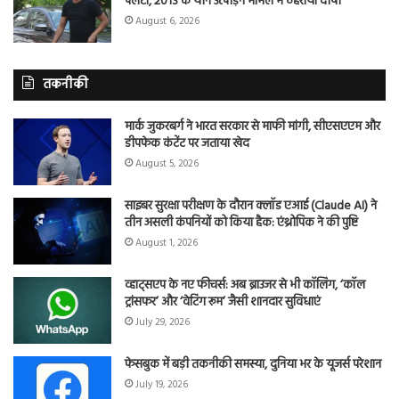
पलटा, 2013 के यौन उत्पीड़न मामले में ठहराया दोषी
August 6, 2026
तकनीकी
मार्क जुकरबर्ग ने भारत सरकार से माफी मांगी, सीएसएएम और
डीपफेक कंटेंट पर जताया खेद
August 5, 2026
साइबर सुरक्षा परीक्षण के दौरान क्लॉड एआई (Claude AI) ने
तीन असली कंपनियों को किया हैक: एंथ्रोपिक ने की पुष्टि
August 1, 2026
व्हाट्सएप के नए फीचर्स: अब ब्राउजर से भी कॉलिंग, ‘कॉल
ट्रांसफर’ और ‘वेटिंग रूम’ जैसी शानदार सुविधाएं
July 29, 2026
फेसबुक में बड़ी तकनीकी समस्या, दुनिया भर के यूजर्स परेशान
July 19, 2026