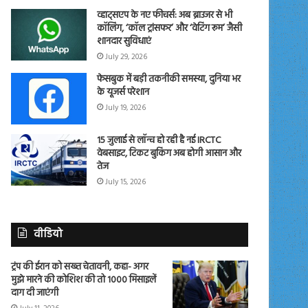
व्हाट्सएप के नए फीचर्स: अब ब्राउजर से भी
कॉलिंग, ‘कॉल ट्रांसफर’ और ‘वेटिंग रूम’ जैसी
शानदार सुविधाएं
July 29, 2026
फेसबुक में बड़ी तकनीकी समस्या, दुनिया भर
के यूजर्स परेशान
July 19, 2026
15 जुलाई से लॉन्च हो रही है नई IRCTC
वेबसाइट, टिकट बुकिंग अब होगी आसान और
तेज
July 15, 2026
वीडियो
ट्रंप की ईरान को सख्त चेतावनी, कहा- अगर
मुझे मारने की कोशिश की तो 1000 मिसाइलें
दाग दी जाएंगी