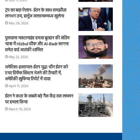
July 11, 2026
ट्रंप का बड़ा ऐलान- ईरान के साथ समझौता
लगभग तय, हार्मुज जलडमरूमध्य खुलेगा
May 24, 2026
पुलवामा मास्टरमाइंड हमजा बुरहान की अंतिम
यात्रा में Hizbul चीफ और Al-Badr सरगना
समेत कई आतंकी शामिल
May 23, 2026
अमेरिका-इजरायल-ईरान युद्ध: चीन ईरान को
एयर डिफेंस सिस्टम भेजने की तैयारी में,
अमेरिकी खुफिया रिपोर्ट में दावा
April 11, 2026
ईरान ने कतर के सबसे बड़े गैस केंद्र रास लाफान
पर हमला किया
March 19, 2026