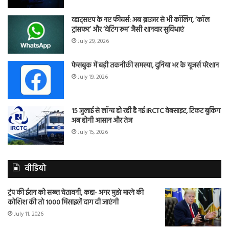
व्हाट्सएप के नए फीचर्स: अब ब्राउजर से भी कॉलिंग, ‘कॉल
ट्रांसफर’ और ‘वेटिंग रूम’ जैसी शानदार सुविधाएं
July 29, 2026
फेसबुक में बड़ी तकनीकी समस्या, दुनिया भर के यूजर्स परेशान
July 19, 2026
15 जुलाई से लॉन्च हो रही है नई IRCTC वेबसाइट, टिकट बुकिंग
अब होगी आसान और तेज
July 15, 2026
वीडियो
ट्रंप की ईरान को सख्त चेतावनी, कहा- अगर मुझे मारने की
कोशिश की तो 1000 मिसाइलें दाग दी जाएंगी
July 11, 2026