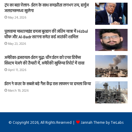
ट्रंप का बड़ा ऐलान- ईरान के साथ समझौता लगभग तय, हार्मुज
जलडमरूमध्य खुलेगा
May 24, 2026
पुलवामा मास्टरमाइंड हमजा बुरहान की अंतिम यात्रा में Hizbul
चीफ और Al-Badr सरगना समेत कई आतंकी शामिल
May 23, 2026
अमेरिका-इजरायल-ईरान युद्ध: चीन ईरान को एयर डिफेंस
सिस्टम भेजने की तैयारी में, अमेरिकी खुफिया रिपोर्ट में दावा
April 11, 2026
ईरान ने कतर के सबसे बड़े गैस केंद्र रास लाफान पर हमला किया
March 19, 2026
© Copyright 2026, All Rights Reserved |
Jannah Theme by TieLabs