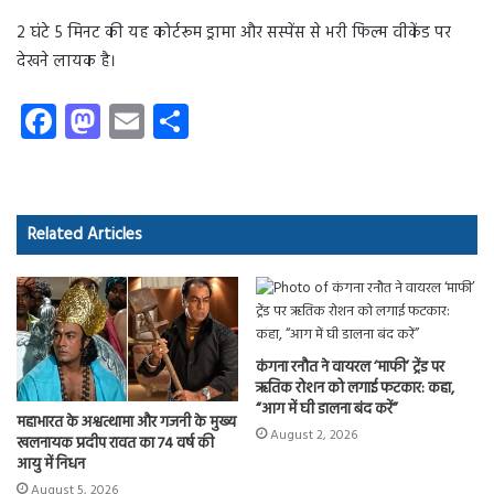
2 घंटे 5 मिनट की यह कोर्टरूम ड्रामा और सस्पेंस से भरी फिल्म वीकेंड पर
देखने लायक है।
Fa
M
E
S
ce
as
m
ha
b
to
ail
re
o
d
Related Articles
ok
o
n
कंगना रनौत ने वायरल ‘माफी’ ट्रेंड पर
ऋतिक रोशन को लगाई फटकार: कहा,
“आग में घी डालना बंद करें”
महाभारत के अश्वत्थामा और गजनी के मुख्य
August 2, 2026
खलनायक प्रदीप रावत का 74 वर्ष की
आयु में निधन
August 5, 2026