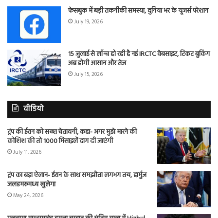
फेसबुक में बड़ी तकनीकी समस्या, दुनिया भर के यूजर्स परेशान
July 19, 2026
15 जुलाई से लॉन्च हो रही है नई IRCTC वेबसाइट, टिकट बुकिंग
अब होगी आसान और तेज
July 15, 2026
वीडियो
ट्रंप की ईरान को सख्त चेतावनी, कहा- अगर मुझे मारने की
कोशिश की तो 1000 मिसाइलें दाग दी जाएंगी
July 11, 2026
ट्रंप का बड़ा ऐलान- ईरान के साथ समझौता लगभग तय, हार्मुज
जलडमरूमध्य खुलेगा
May 24, 2026