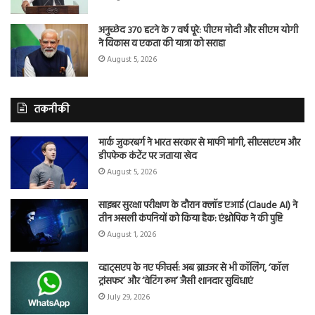
अनुच्छेद 370 हटने के 7 वर्ष पूरे: पीएम मोदी और सीएम योगी
ने विकास व एकता की यात्रा को सराहा
August 5, 2026
तकनीकी
मार्क जुकरबर्ग ने भारत सरकार से माफी मांगी, सीएसएएम और
डीपफेक कंटेंट पर जताया खेद
August 5, 2026
साइबर सुरक्षा परीक्षण के दौरान क्लॉड एआई (Claude AI) ने
तीन असली कंपनियों को किया हैक: एंथ्रोपिक ने की पुष्टि
August 1, 2026
व्हाट्सएप के नए फीचर्स: अब ब्राउजर से भी कॉलिंग, ‘कॉल
ट्रांसफर’ और ‘वेटिंग रूम’ जैसी शानदार सुविधाएं
July 29, 2026