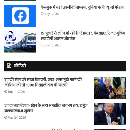
फेसबुक में बड़ी तकनीकी समस्या, दुनिया भर के यूजर्स परेशान
July 19, 2026
15 जुलाई से लॉन्च हो रही है नई IRCTC वेबसाइट, टिकट बुकिंग
अब होगी आसान और तेज
July 15, 2026
वीडियो
ट्रंप की ईरान को सख्त चेतावनी, कहा- अगर मुझे मारने की
कोशिश की तो 1000 मिसाइलें दाग दी जाएंगी
July 11, 2026
ट्रंप का बड़ा ऐलान- ईरान के साथ समझौता लगभग तय, हार्मुज
जलडमरूमध्य खुलेगा
May 24, 2026