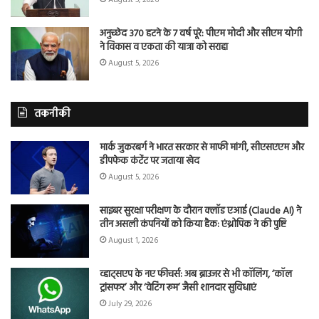
अनुच्छेद 370 हटने के 7 वर्ष पूरे: पीएम मोदी और सीएम योगी
ने विकास व एकता की यात्रा को सराहा
August 5, 2026
तकनीकी
मार्क जुकरबर्ग ने भारत सरकार से माफी मांगी, सीएसएएम और
डीपफेक कंटेंट पर जताया खेद
August 5, 2026
साइबर सुरक्षा परीक्षण के दौरान क्लॉड एआई (Claude AI) ने
तीन असली कंपनियों को किया हैक: एंथ्रोपिक ने की पुष्टि
August 1, 2026
व्हाट्सएप के नए फीचर्स: अब ब्राउजर से भी कॉलिंग, ‘कॉल
ट्रांसफर’ और ‘वेटिंग रूम’ जैसी शानदार सुविधाएं
July 29, 2026