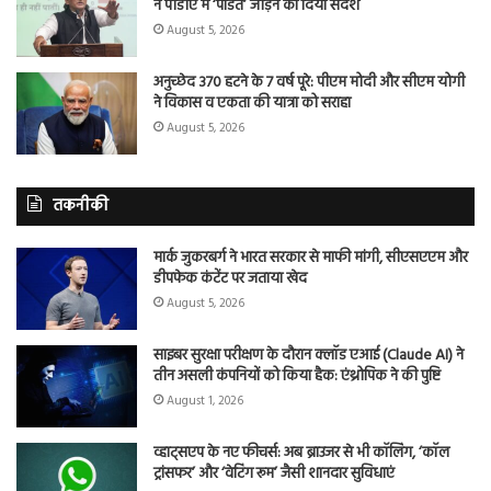
ने पीडीए में ‘पंडित’ जोड़ने का दिया संदेश
August 5, 2026
अनुच्छेद 370 हटने के 7 वर्ष पूरे: पीएम मोदी और सीएम योगी
ने विकास व एकता की यात्रा को सराहा
August 5, 2026
तकनीकी
मार्क जुकरबर्ग ने भारत सरकार से माफी मांगी, सीएसएएम और
डीपफेक कंटेंट पर जताया खेद
August 5, 2026
साइबर सुरक्षा परीक्षण के दौरान क्लॉड एआई (Claude AI) ने
तीन असली कंपनियों को किया हैक: एंथ्रोपिक ने की पुष्टि
August 1, 2026
व्हाट्सएप के नए फीचर्स: अब ब्राउजर से भी कॉलिंग, ‘कॉल
ट्रांसफर’ और ‘वेटिंग रूम’ जैसी शानदार सुविधाएं