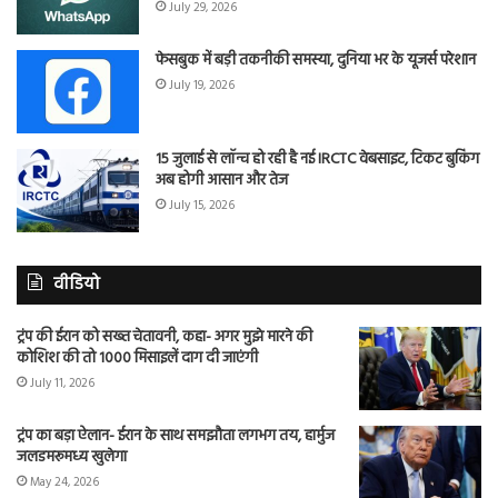
July 29, 2026
फेसबुक में बड़ी तकनीकी समस्या, दुनिया भर के यूजर्स परेशान
July 19, 2026
15 जुलाई से लॉन्च हो रही है नई IRCTC वेबसाइट, टिकट बुकिंग
अब होगी आसान और तेज
July 15, 2026
वीडियो
ट्रंप की ईरान को सख्त चेतावनी, कहा- अगर मुझे मारने की
कोशिश की तो 1000 मिसाइलें दाग दी जाएंगी
July 11, 2026
ट्रंप का बड़ा ऐलान- ईरान के साथ समझौता लगभग तय, हार्मुज
जलडमरूमध्य खुलेगा
May 24, 2026