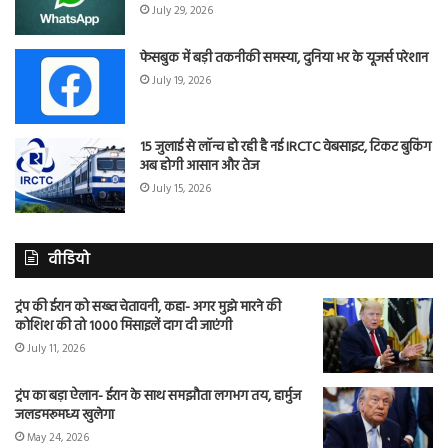
July 29, 2026
फेसबुक में बड़ी तकनीकी समस्या, दुनिया भर के यूजर्स परेशान
July 19, 2026
15 जुलाई से लॉन्च हो रही है नई IRCTC वेबसाइट, टिकट बुकिंग
अब होगी आसान और तेज
July 15, 2026
वीडियो
ट्रंप की ईरान को सख्त चेतावनी, कहा- अगर मुझे मारने की
कोशिश की तो 1000 मिसाइलें दाग दी जाएंगी
July 11, 2026
ट्रंप का बड़ा ऐलान- ईरान के साथ समझौता लगभग तय, हार्मुज
जलडमरूमध्य खुलेगा
May 24, 2026