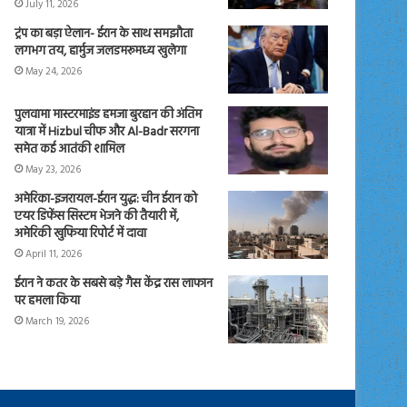
July 11, 2026
ट्रंप का बड़ा ऐलान- ईरान के साथ समझौता
लगभग तय, हार्मुज जलडमरूमध्य खुलेगा
May 24, 2026
पुलवामा मास्टरमाइंड हमजा बुरहान की अंतिम
यात्रा में Hizbul चीफ और Al-Badr सरगना
समेत कई आतंकी शामिल
May 23, 2026
अमेरिका-इजरायल-ईरान युद्ध: चीन ईरान को
एयर डिफेंस सिस्टम भेजने की तैयारी में,
अमेरिकी खुफिया रिपोर्ट में दावा
April 11, 2026
ईरान ने कतर के सबसे बड़े गैस केंद्र रास लाफान
पर हमला किया
March 19, 2026