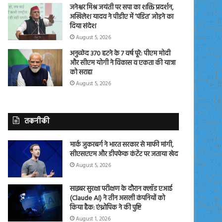
जनेश्वर मिश्र जयंती पर सपा का शक्ति प्रदर्शन,
अखिलेश यादव ने पीडीए में ‘पंडित’ जोड़ने का
दिया संदेश
August 5, 2026
अनुच्छेद 370 हटने के 7 वर्ष पूरे: पीएम मोदी
और सीएम योगी ने विकास व एकता की यात्रा
को सराहा
August 5, 2026
तकनीकी
मार्क जुकरबर्ग ने भारत सरकार से माफी मांगी,
सीएसएएम और डीपफेक कंटेंट पर जताया खेद
August 5, 2026
साइबर सुरक्षा परीक्षण के दौरान क्लॉड एआई
(Claude AI) ने तीन असली कंपनियों को
किया हैक: एंथ्रोपिक ने की पुष्टि
August 1, 2026