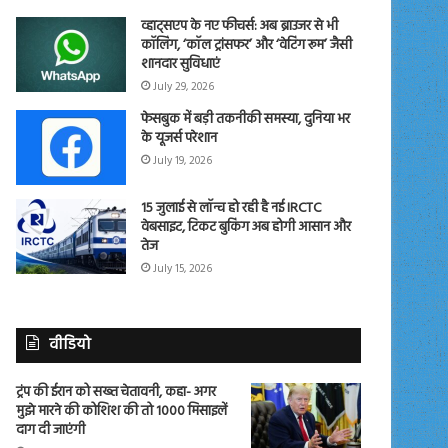
व्हाट्सएप के नए फीचर्स: अब ब्राउजर से भी
कॉलिंग, ‘कॉल ट्रांसफर’ और ‘वेटिंग रूम’ जैसी
शानदार सुविधाएं
July 29, 2026
फेसबुक में बड़ी तकनीकी समस्या, दुनिया भर
के यूजर्स परेशान
July 19, 2026
15 जुलाई से लॉन्च हो रही है नई IRCTC
वेबसाइट, टिकट बुकिंग अब होगी आसान और
तेज
July 15, 2026
वीडियो
ट्रंप की ईरान को सख्त चेतावनी, कहा- अगर
मुझे मारने की कोशिश की तो 1000 मिसाइलें
दाग दी जाएंगी